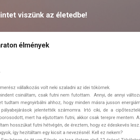
Ugrás a fő tartalomra
ntet viszünk az életedbe!
raton élmények
a
merész vállalkozás volt neki szaladni az idei tókörnek.
ndent csináltam, csak futni nem futottam. Annyi, de annyi változ
et tudtam megnyirbálni ahhoz, hogy minden másra jusson energiám. 
ályabejárások jelentették számomra. Irtó ciki, de a cipőteszte
porosodott, mert ha eljutottam futni, akkor csak terepre mentem. 
udtam hosszúkat futni hétvégén, de éreztem, hogy ez édeskevés lesz.
agyok, így hezitáltam egy kicsit a nevezésnél. Kell ez nekem?
!
Egy hónap és itt van Sárvár, az lesz életem első 12 órása! Tökélete