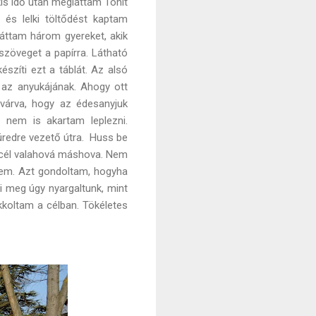
kis idő után megláttam Tónit
t és lelki töltődést kaptam
láttam három gyereket, akik
szöveget a papírra. Látható
szíti ezt a táblát. Az alsó
 az anyukájának. Ahogy ott
 várva, hogy az édesanyjuk
s nem is akartam leplezni.
redre vezető útra. Huss be
a cél valahová máshova. Nem
tem. Azt gondoltam, hogyha
mi meg úgy nyargaltunk, mint
kkoltam a célban. Tökéletes