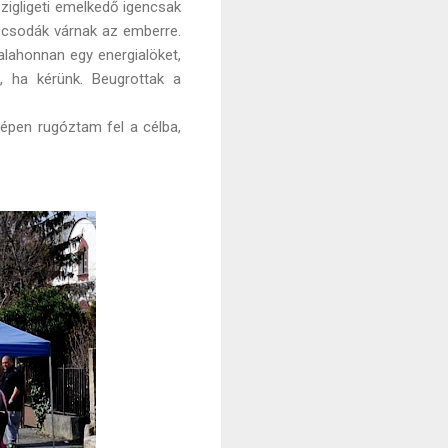
zigligeti emelkedő igencsak
 csodák várnak az emberre.
lahonnan egy energialöket,
k, ha kérünk. Beugrottak a
zépen rugóztam fel a célba,