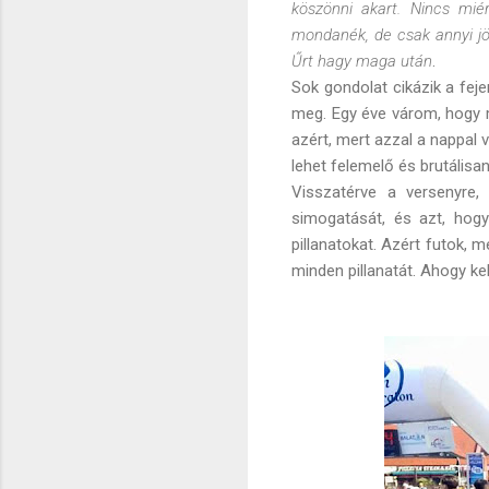
köszönni akart. Nincs mié
mondanék, de csak annyi jön
Űrt hagy maga után
.
Sok gondolat cikázik a fej
meg. Egy éve várom, hogy m
azért, mert azzal a nappal 
lehet felemelő és brutálisan 
Visszatérve a versenyre,
simogatását, és azt, hogy
pillanatokat. Azért futok,
minden pillanatát. Ahogy kell