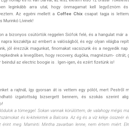
n leginkább arra utal, hogy önmagamat kell legyőznöm és 
eveztem. Az egyéni mellett a
Coffee Chix
csapat tagja is lette
s Murinkó Lívinek!
zon a bizonyos csütörtök reggelen Siófok felé, és a hangulat már a 
apra kiszakítja az embert a valóságból, és egy olyan világba repí
k, jól érezzük magunkat, finomakat vacsizunk és a negyedik nap v
repkednek a levegőben, hogy recovery, dugóka, magnézium- citrát,
beindul az electric boogie is . Igen-igen, és ezért fizetünk is!
nket a rajtnál, így gyorsan át is vettem egy pólót, mert Pestről 
dható izgatottság bizsergett bennem, és szokás szerint alig 
o!
glódulok a tömeggel. Sokan vannak körülöttem, de valahogy mégis m
számokat és ki-kitekintek a Balcsira. Az ég és a víz kékje összeér é
 érint meg. Maminti. Mintha zavarban lenne, nem értem miért. Eln