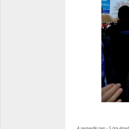
A negyedik nap - 5 óra éme