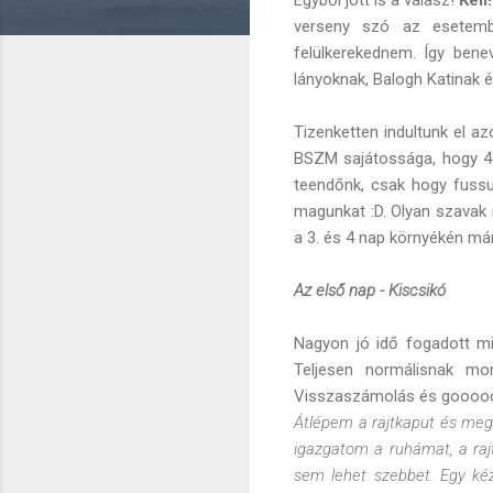
verseny szó az esetembe
felülkerekednem. Így ben
lányoknak, Balogh Katinak é
Tizenketten indultunk el a
BSZM sajátossága, hogy 4 n
teendőnk, csak hogy fussun
magunkat :D. Olyan szavak 
a 3. és 4 nap környékén már 
Az első nap - Kiscsikó
Nagyon jó idő fogadott mi
Teljesen normálisnak mon
Visszaszámolás és goooo
Átlépem a rajtkaput és me
igazgatom a ruhámat, a rajt
sem lehet szebbet. Egy kéz