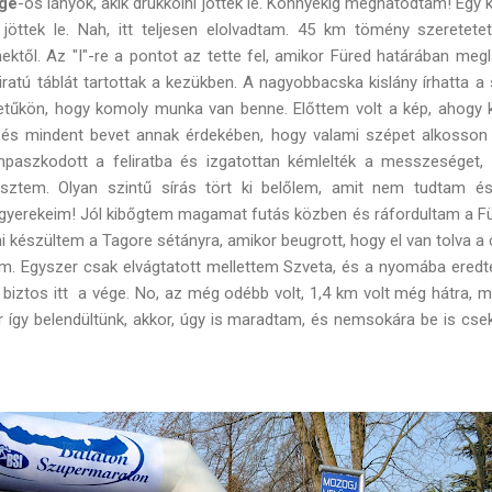
ge
-os lányok, akik drukkolni jöttek le. Könnyekig meghatódtam! Egy 
 jöttek le. Nah, itt teljesen elolvadtam. 45 km tömény szeretete
ektől. Az "I"-re a pontot az tette fel, amikor Füred határában meg
atú táblát tartottak a kezükben. A nagyobbacska kislány írhatta a 
tűkön, hogy komoly munka van benne. Előttem volt a kép, ahogy ké
 és mindent bevet annak érdekében, hogy valami szépet alkosson
impaszkodott a feliratba és izgatottan kémlelték a messzeséget,
esztem. Olyan szintű sírás tört ki belőlem, amit nem tudtam é
 gyerekeim! Jól kibőgtem magamat futás közben és ráfordultam a Fü
ni készültem a Tagore sétányra, amikor beugrott, hogy el van tolva 
m. Egyszer csak elvágtatott mellettem Szveta, és a nyomába ered
r biztos itt a vége. No, az még odébb volt, 1,4 km volt még hátra, 
r így belendültünk, akkor, úgy is maradtam, és nemsokára be is cse