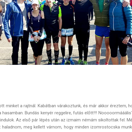
t minket a rajtnál. Kabátban várakoztunk, és már akkor éreztem, hog
 hasamban. Bundás kenyér reggelire, futás előtt!!! Nooooormáááli
ndulok. Az első pár lépés után az izmaim némám sikoltottak fel. Mé
tt haladnom, meg kellett várnom, hogy minden izomrostocska munkáb