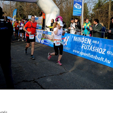
lygés