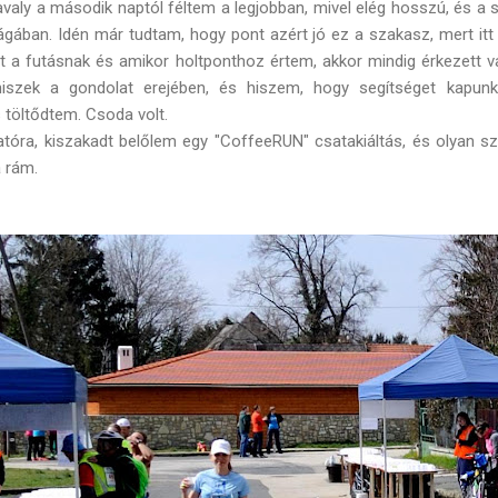
valy a második naptól féltem a legjobban, mivel elég hosszú, és a s
gában. Idén már tudtam, hogy pont azért jó ez a szakasz, mert itt
 futásnak és amikor holtponthoz értem, akkor mindig érkezett va
 hiszek a gondolat erejében, és hiszem, hogy segítséget kapun
töltődtem. Csoda volt.
tóra, kiszakadt belőlem egy "CoffeeRUN" csatakiáltás, és olyan s
a rám.