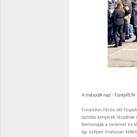
A második nap - FunkyRUN
Fonyódon fázós idő fogadot
bundás kenyerek lázadnak a
Bemondják a nevemet és eli
így szépen óvatosan kelle