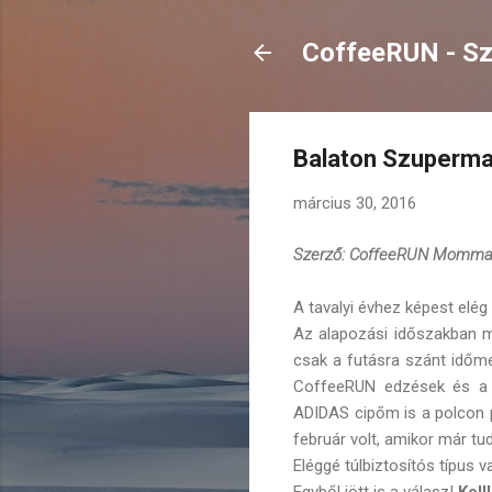
CoffeeRUN - Szi
Balaton Szuperma
március 30, 2016
Szerző: CoffeeRUN Momm
A tavalyi évhez képest elég 
Az alapozási időszakban mi
csak a futásra szánt időm
CoffeeRUN edzések és a p
ADIDAS cipőm is a polcon 
február volt, amikor már t
Eléggé túlbiztosítós típus v
Egyből jött is a válasz!
Kell