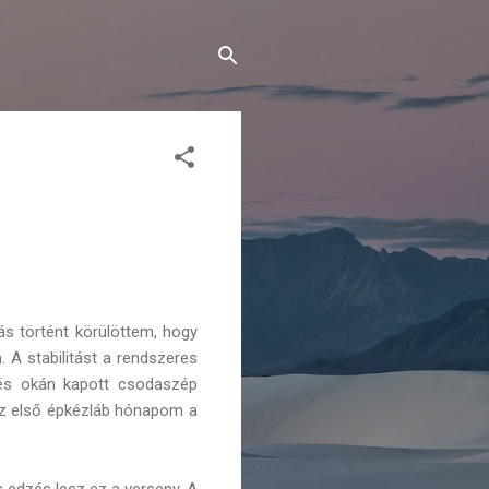
ás történt körülöttem, hogy
A stabilitást a rendszeres
lés okán kapott csodaszép
Az első épkézláb hónapom a
s edzés lesz ez a verseny. A