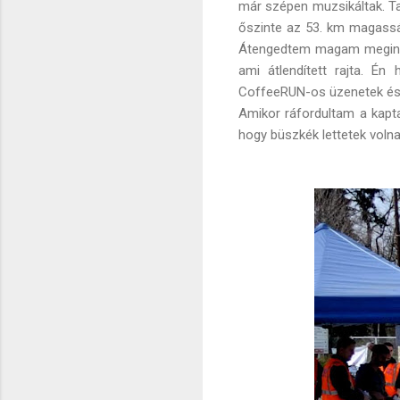
már szépen muzsikáltak. Ta
őszinte az 53. km magassá
Átengedtem magam megint a
ami átlendített rajta. Én
CoffeeRUN-os üzenetek és 
Amikor ráfordultam a kapta
hogy büszkék lettetek voln