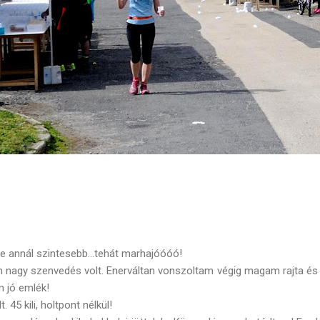
de annál szintesebb...tehát marhajóóóó!
n nagy szenvedés volt. Enerváltan vonszoltam végig magam rajta és
m jó emlék!
. 45 kili, holtpont nélkül!