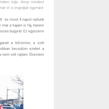
niben tolja. Annyi mindent
 már el is engedjük egymást.
Itt és most 4 napot nyitunk
r már a hajam is fáj, hanem
összes bugyrát. Ez egyszerre
ugarait a bőrömön, a szél
r jobban becsülöm ezeket a
s nem volt rajtam. Élveztem