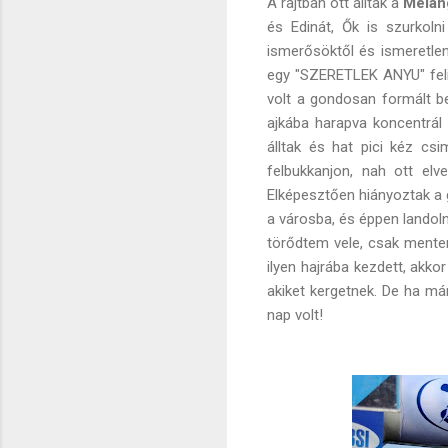
A rajtban ott álltak a
Melan
és Edinát, Ők is szurkolni
ismerősöktől és ismeretlen
egy "SZERETLEK ANYU" felir
volt a gondosan formált be
ajkába harapva koncentrál
álltak és hat pici kéz cs
felbukkanjon, nah ott elv
Elképesztően hiányoztak a
a városba, és éppen landol
törődtem vele, csak mente
ilyen hajrába kezdett, akko
akiket kergetnek. De ha má
nap volt!