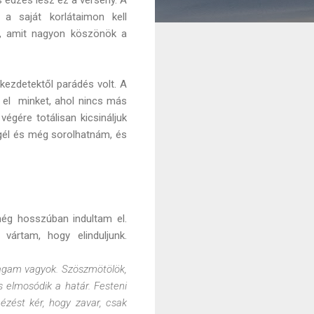
a saját korlátaimon kell
m, amit nagyon köszönök a
kezdetektől parádés volt. A
t el minket, ahol nincs más
égére totálisan kicsináljuk
 gél és még sorolhatnám, és
még hosszúban indultam el.
vártam, hogy elinduljunk.
agam vagyok. Szöszmötölök,
s elmosódik a határ. Festeni
ézést kér, hogy zavar, csak