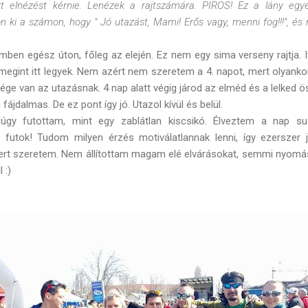
rt elnézést kérnie. Lenézek a rajtszámára. PIROS! Ez a lány egyé
 ki a számon, hogy " Jó utazást, Mami! Erős vagy, menni fog!!!", és
emben egész úton, főleg az elején. Ez nem egy sima verseny rajtja. 
egint itt legyek. Nem azért nem szeretem a 4. napot, mert olyanko
vége van az utazásnak. 4 nap alatt végig járod az elméd és a lelked 
fájdalmas. De ez pont így jó. Utazol kívül és belül.
 úgy futottam, mint egy zablátlan kiscsikó. Élveztem a nap s
 futok! Tudom milyen érzés motiválatlannak lenni, így ezersze
 mert szeretem. Nem állítottam magam elé elvárásokat, semmi nyomá
 :)