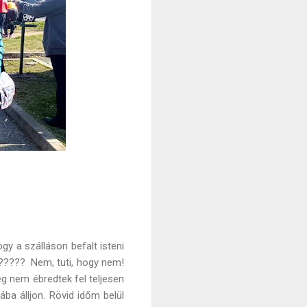
y a szálláson befalt isteni
s????? Nem, tuti, hogy nem!
g nem ébredtek fel teljesen
a álljon. Rövid időm belül